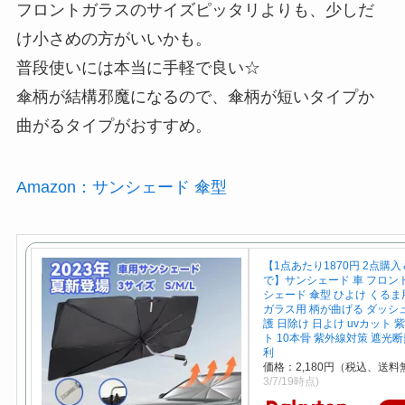
フロントガラスのサイズピッタリよりも、少しだ
け小さめの方がいいかも。
普段使いには本当に手軽で良い☆
傘柄が結構邪魔になるので、傘柄が短いタイプか
曲がるタイプがおすすめ。
Amazon：サンシェード 傘型
【1点あたり1870円 2点購
で】サンシェード 車 フロン
シェード 傘型 ひよけ くるま
ガラス用 柄が曲げる ダッシ
護 日除け 日よけ uvカット 
ト 10本骨 紫外線対策 遮光断
利
価格：2,180円（税込、送料
3/7/19時点)