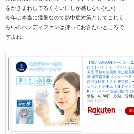
をかきまわしてるくらいにしか感じない(>_<)
今年は本当に猛暑なので熱中症対策としてこれく
らいのハンディファンは持っておきたいところで
すよね。
【限定 30%OFFクーポン→2,
に！】ハンディーファン 冷
単品 手持ち扇風機 卓上扇風
機 携帯扇風機 ネッククーラ
熱中症対策 ミスト 充電式コ
レゼント お中元 カルテック CO
KL-HF01 4～5営業日以内に
価格：4,180円（税込、送料
3/8/1時点)
楽