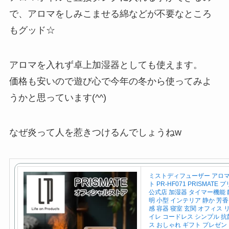
で、アロマをしみこませる綿などが不要なところ
もグッド☆
アロマを入れず卓上加湿器としても使えます。
価格も安いので遊び心で今年の冬から使ってみよ
うかと思っています(^^)
なぜ炎って人を惹きつけるんでしょうねw
ミストディフューザー アロマ
ト PR-HF071 PRISMATE
公式店 加湿器 タイマー機能 
明 小型 インテリア 静か 芳香
感 容器 寝室 玄関 オフィス 
イレ コードレス シンプル 抗
ス おしゃれ ギフト プレゼン