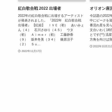
紅白歌合戦 2022 出場者
オリオン座流星
2022年の紅白歌合戦に出場するアーティスト
今話題の202
が発表されました。 『2022年 紅白歌合戦
中にピークを
出場者』 【紅組】 ＩＶＥ（初） あいみょ
番流れ星を見
ん（４） 石川さゆり（４５） ウタ
文台いわく1時
（初） Ａｉｍｅｒ（初） 工藤静香
とです(^^)
（９） 坂本冬美（３４） 篠原涼子
方角を向けば良
（２） Ｓｕ...
2022年10月21
2022年11月17日