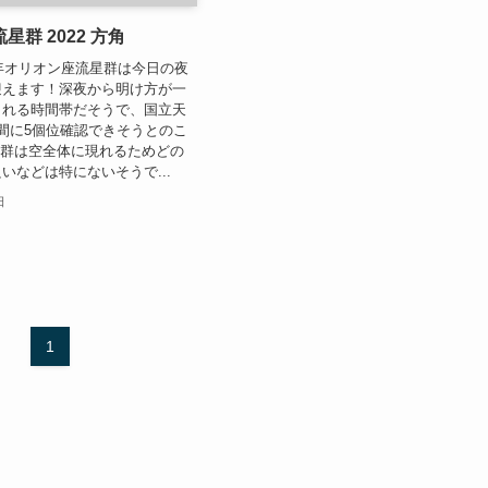
群 2022 方角
2年オリオン座流星群は今日の夜
迎えます！深夜から明け方が一
られる時間帯だそうで、国立天
間に5個位確認できそうとのこ
 流星群は空全体に現れるためどの
いなどは特にないそうで...
日
1