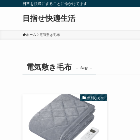
日常を快適にすることに命かけてます
目指せ快適生活
ホーム
電気敷き毛布
電気敷き毛布
– tag –
便利なもの