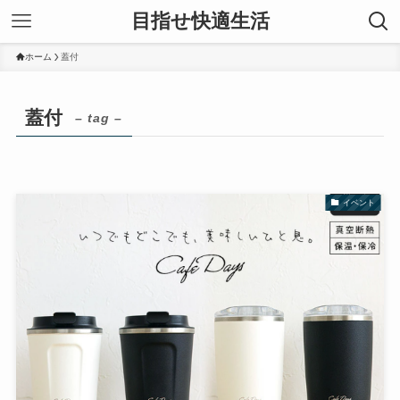
目指せ快適生活
ホーム
蓋付
蓋付
– tag –
イベント