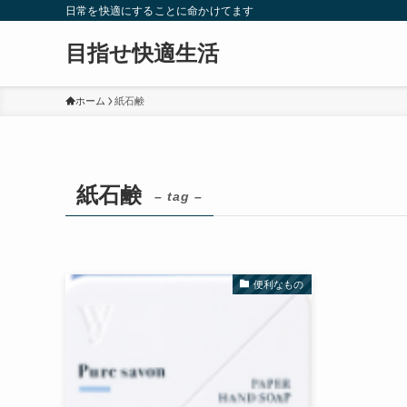
日常を快適にすることに命かけてます
目指せ快適生活
ホーム
紙石鹸
紙石鹸
– tag –
便利なもの