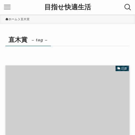
目指せ快適生活
ホーム
直木賞
直木賞
– tag –
話題