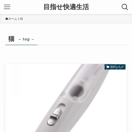
目指せ快適生活
ホーム
猫
猫
– tag –
便利なもの