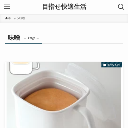
目指せ快適生活
ホーム
味噌
味噌
– tag –
便利なもの