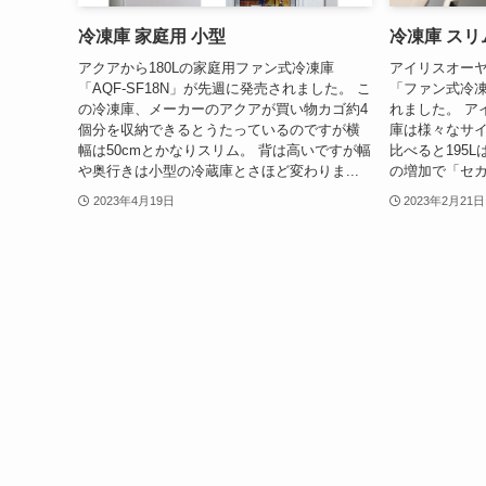
冷凍庫 家庭用 小型
冷凍庫 スリ
アクアから180Lの家庭用ファン式冷凍庫
アイリスオー
「AQF-SF18N」が先週に発売されました。 こ
「ファン式冷凍庫 
の冷凍庫、メーカーのアクアが買い物カゴ約4
れました。 ア
個分を収納できるとうたっているのですが横
庫は様々なサ
幅は50cmとかなりスリム。 背は高いですが幅
比べると195
や奥行きは小型の冷蔵庫とさほど変わりま...
の増加で「セカ
2023年4月19日
2023年2月21日