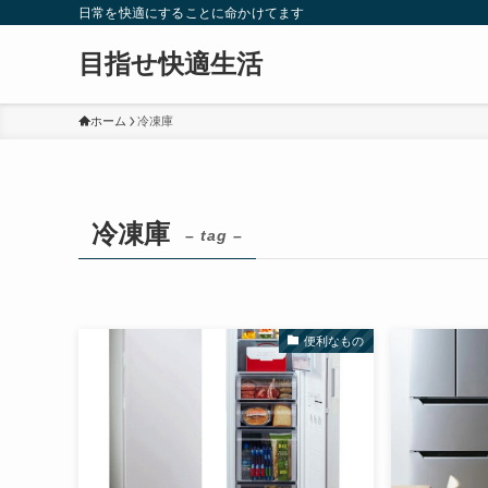
日常を快適にすることに命かけてます
目指せ快適生活
ホーム
冷凍庫
冷凍庫
– tag –
便利なもの