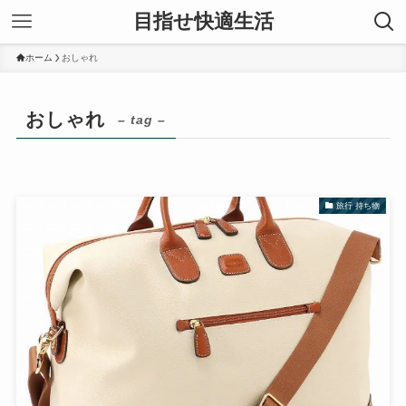
目指せ快適生活
ホーム
おしゃれ
おしゃれ
– tag –
旅行 持ち物