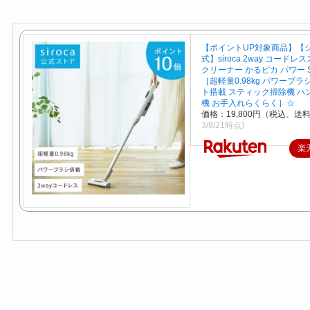
【ポイントUP対象商品】【
式】siroca 2way コード
クリーナー かるピカ パワー SV
［超軽量0.98kg パワーブラシ
ト搭載 スティック掃除機 ハ
機 お手入れらくらく］☆
価格：19,800円（税込、送料
3/8/21時点)
楽