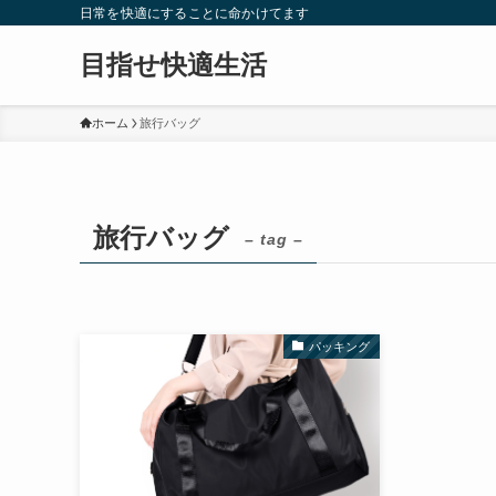
日常を快適にすることに命かけてます
目指せ快適生活
ホーム
旅行バッグ
旅行バッグ
– tag –
パッキング