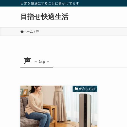
日常を快適にすることに命かけてます
目指せ快適生活
ホーム
声
声
– tag –
便利なもの